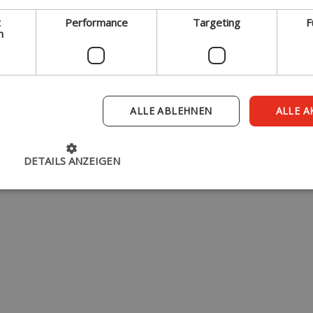
Online Shop
t
Performance
Targeting
F
h
Kontakt
|
Impressum
ALLE ABLEHNEN
|
Datenschutz
|
AGB
ALLE A
DETAILS ANZEIGEN