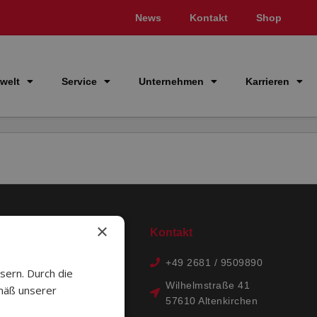
News
Kontakt
Shop
welt
Service
Unternehmen
Karrieren
×
Hilfe
Kontakt
+49 2681 / 9509890
Datenschutz
sern. Durch die
Wilhelmstraße 41
mäß unserer
Cookies
57610 Altenkirchen