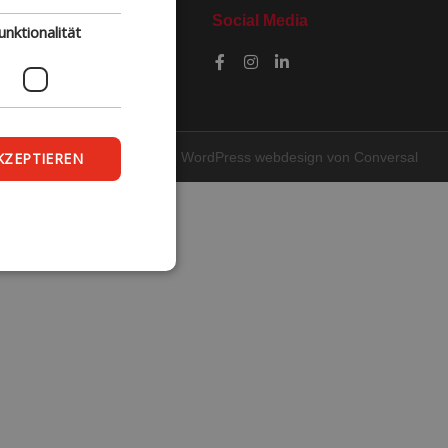
Social Media
unktionalität
KZEPTIEREN
WordPress webdesign
von Conversal